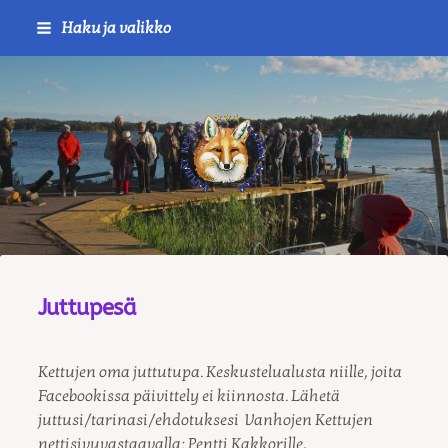
Siirry
Haku ja valikko
sivun
sisältöön
Journalistiliitto / RTTL/ Vanha
Juttupesä
Kettujen oma juttutupa. Keskustelualusta niille, joita
Facebookissa päivittely ei kiinnosta. Lähetä
juttusi/tarinasi/ehdotuksesi Vanhojen Kettujen
nettisivuvastaavalla: Pentti Kakkorille,