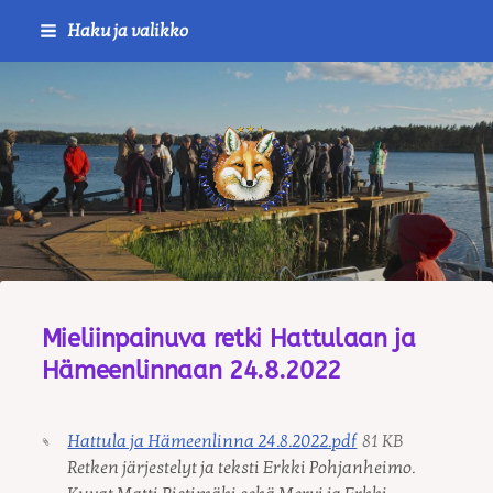
Siirry
Haku ja valikko
sivun
sisältöön
Journalistiliitto / RTTL/ Vanha
Mieliinpainuva retki Hattulaan ja
Hämeenlinnaan 24.8.2022
Hattula ja Hämeenlinna 24.8.2022.pdf
81 KB
Retken järjestelyt ja teksti Erkki Pohjanheimo.