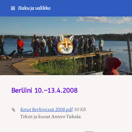
Siirry
Haku ja valikko
sivun
sisältöön
Journalistiliitto / RTTL/ Vanha
Berliini 10.–13.4.2008
Ketut Berliinissä 2008.pdf
80 KB
Teksti ja kuvat Antero Takala.