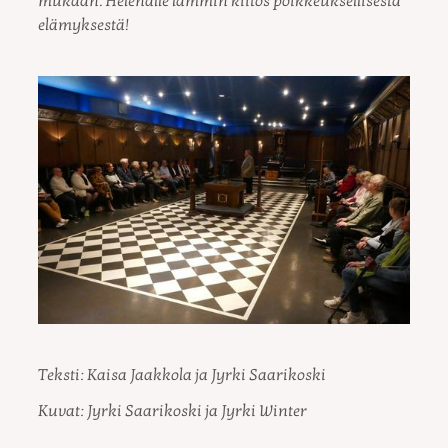
mukaan. Helenalle lämmin kiitos poikkeuksellisesta
elämyksestä!
Teksti: Kaisa Jaakkola ja Jyrki Saarikoski
Kuvat: Jyrki Saarikoski ja Jyrki Winter