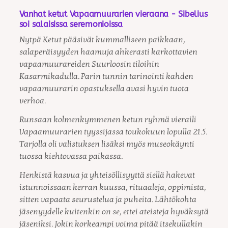
Vanhat ketut Vapaamuurarien vieraana - Sibelius
soi salaisissa seremonioissa
Nytpä Ketut pääsivät kummalliseen paikkaan,
salaperäisyyden haamuja ahkerasti karkottavien
vapaamuurareiden Suurloosin tiloihin
Kasarmikadulla. Parin tunnin tarinointi kahden
vapaamuurarin opastuksella avasi hyvin tuota
verhoa.
Runsaan kolmenkymmenen ketun ryhmä vieraili
Vapaamuurarien tyyssijassa toukokuun lopulla 21.5.
Tarjolla oli valistuksen lisäksi myös museokäynti
tuossa kiehtovassa paikassa.
Henkistä kasvua ja yhteisöllisyyttä siellä hakevat
istunnoissaan kerran kuussa, rituaaleja, oppimista,
sitten vapaata seurustelua ja puheita. Lähtökohta
jäsenyydelle kuitenkin on se, ettei ateisteja hyväksytä
jäseniksi. Jokin korkeampi voima pitää itsekullakin