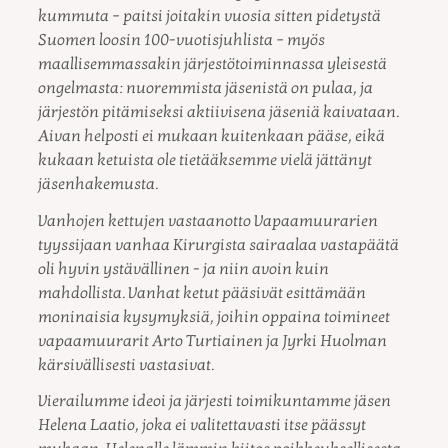
kummuta – paitsi joitakin vuosia sitten pidetystä
Suomen loosin 100-vuotisjuhlista – myös
maallisemmassakin järjestötoiminnassa yleisestä
ongelmasta: nuoremmista jäsenistä on pulaa, ja
järjestön pitämiseksi aktiivisena jäseniä kaivataan.
Aivan helposti ei mukaan kuitenkaan pääse, eikä
kukaan ketuista ole tietääksemme vielä jättänyt
jäsenhakemusta.
Vanhojen kettujen vastaanotto Vapaamuurarien
tyyssijaan vanhaa Kirurgista sairaalaa vastapäätä
oli hyvin ystävällinen - ja niin avoin kuin
mahdollista. Vanhat ketut pääsivät esittämään
moninaisia kysymyksiä, joihin oppaina toimineet
vapaamuurarit Arto Turtiainen ja Jyrki Huolman
kärsivällisesti vastasivat.
Vierailumme ideoi ja järjesti toimikuntamme jäsen
Helena Laatio, joka ei valitettavasti itse päässyt