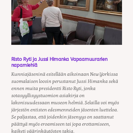
Risto Ryti ja Jussi Himanka Vapaamuurarien
napamiehiä
Kunniajäseninä esitellään aikoinaan New Yorkissa
suomalaisen loosin perustanut Jussi Himanka sekä
ennen muita presidentti Risto Ryti, jonka
sotasyyllisyystuomion asiakirja on
lakonisuudessaan museon helmiä. Selailla voi myös
järjestön entisten edesmenneiden jäsenten luetteloa.
Se paljastaa, että joidenkin jäsenyys on saattanut
päättyä myös eroamiseen tai jopa erottamiseen,
kaiketi väärinkäytösten takia.