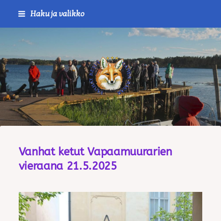
Siirry
Haku ja valikko
sivun
sisältöön
Journalistiliitto / RTTL/ Vanha
Vanhat ketut Vapaamuurarien
vieraana 21.5.2025