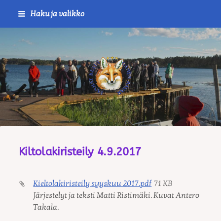
Siirry
Haku ja valikko
sivun
sisältöön
Journalistiliitto / RTTL/ Vanha
Kiltolakiristeily 4.9.2017
Kieltolakiristeily syyskuu 2017.pdf
71 KB
Järjestelyt ja teksti Matti Ristimäki. Kuvat Antero
Takala.