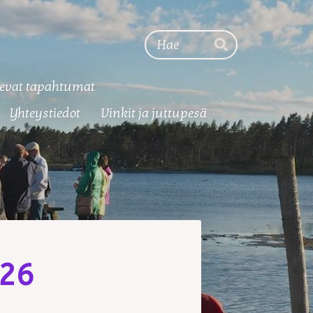
Haku
Hae
evat tapahtumat
Yhteystiedot
Vinkit ja juttupesä
026