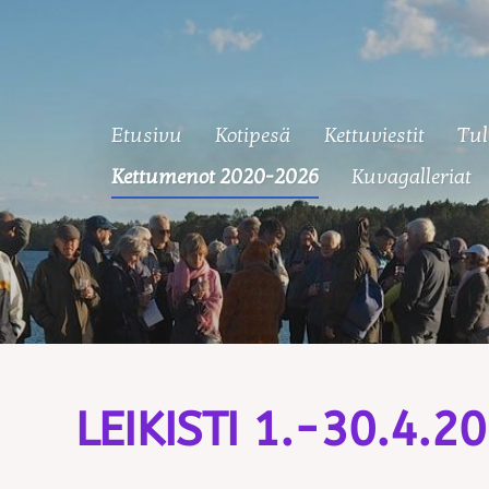
Etusivu
Kotipesä
Kettuviestit
Tul
 Ketut
Kettumenot 2020-2026
Kuvagalleriat
LEIKISTI 1.-30.4.2