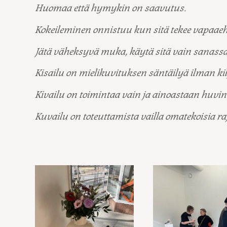
Huomaa että hymykin on saavutus.
Kokeileminen onnistuu kun sitä tekee vapaaeht
Jätä väheksyvä muka, käytä sitä vain sanass
Kisailu on mielikuvituksen säntäilyä ilman kilp
Kivailu on toimintaa vain ja ainoastaan huvin
Kuvailu on toteuttamista vailla omatekoisia raj