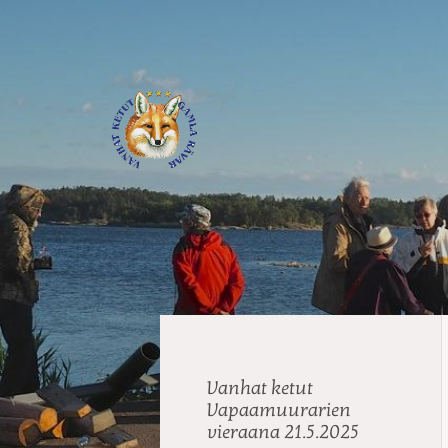
Siirry
sivun
sisältöön
Journalistiliitto / RTTL/ Vanhat
Vanhat ketut
Vapaamuurarien
vieraana 21.5.2025