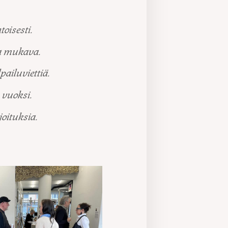
oisesti.
a mukava.
ailuviettiä.
 vuoksi.
oituksia.