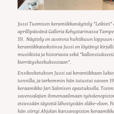
Jussi Tuomisen keramiikkanäyttely ”Leikisti” a
aprillipäivänä Galleria Kehystarinassa Tampe
33). Näyttely on avoinna huhtikuun loppuun a
keramiikkateoksiinsa Jussi on löytänyt kirjall
musiikista ja historiasta sekä ”kallonsisäisest
kierrätyskeskuksestaan”.
Ensikosketuksen Jussi sai keramiikkaan luk
tunnilla, ja tarkemmin hän tutustui saveen 
keraamikko Jari Salmisen opastuksella. Tosimie
savenvalajien ihmemaailmaan työväenopiston
etsiessään täytettä lähestyvään eläke-eloon.
hän siirtyi Ahjolan kansanopiston keraamikk