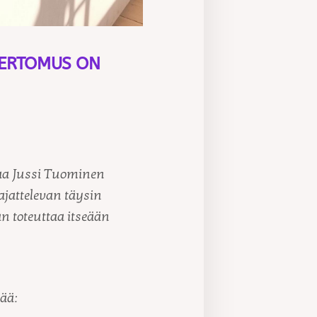
SKERTOMUS ON
taa Jussi Tuominen
 ajattelevan täysin
an toteuttaa itseään
ää: