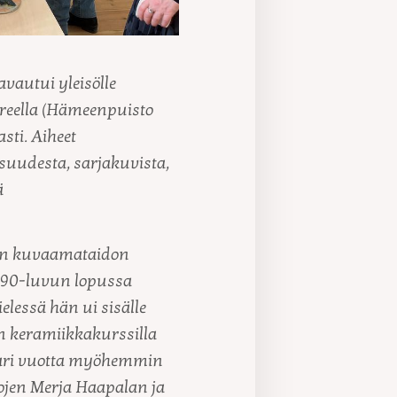
vautui yleisölle
reella (Hämeenpuisto
sti. Aiheet
isuudesta, sarjakuvista,
ä
ion kuvaamataidon
1990-luvun lopussa
lessä hän ui sisälle
 keramiikkakurssilla
 Pari vuotta myöhemmin
ojen Merja Haapalan ja