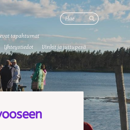
Haku
Hae
evat tapahtumat
Yhteystiedot
Vinkit ja juttupesä
rvooseen