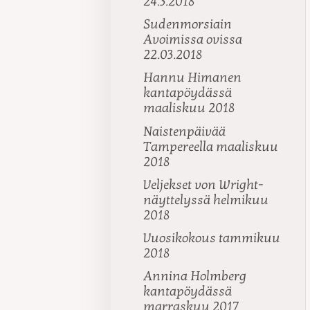
24.3.2018
Sudenmorsiain
Avoimissa ovissa
22.03.2018
Hannu Himanen
kantapöydässä
maaliskuu 2018
Naistenpäivää
Tampereella maaliskuu
2018
Veljekset von Wright-
näyttelyssä helmikuu
2018
Vuosikokous tammikuu
2018
Annina Holmberg
kantapöydässä
marraskuu 2017