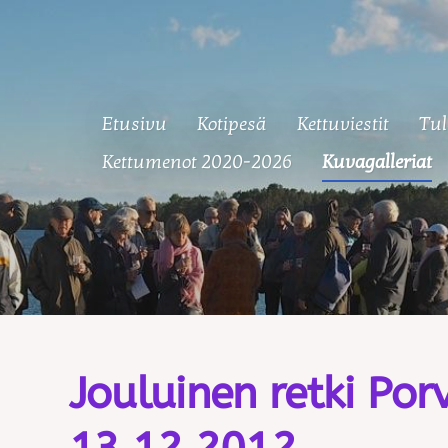
Etusivu
Kotipesä
Kettuviestit
Tul
 Ketut
Kettumenot 2020-2026
Kuvagalleriat
Jouluinen retki Po