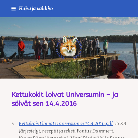
Siirry
Haku ja valikko
sivun
sisältöön
Journalistiliitto / RTTL/ Vanha
Kettukokit loivat Universumin – ja
söivät sen 14.4.2016
Kettukokit loivat Universumin 14.4.2016.pdf
56 KB
Järjestelyt, reseptit ja teksti Pontus Dammert.