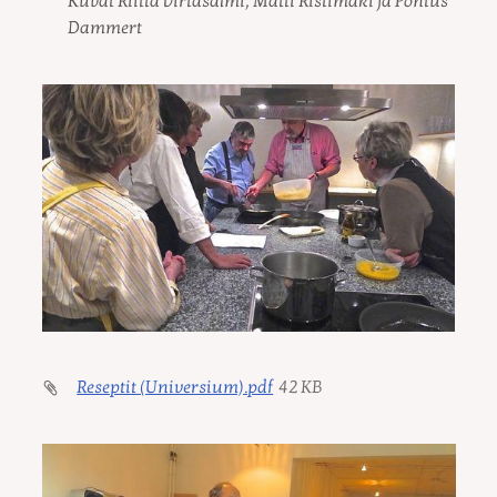
Kuvat Riitta Virtasalmi, Matti Ristimäki ja Pontus
Dammert
Reseptit (Universium).pdf
42 KB