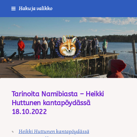
Siirry
Haku ja valikko
sivun
sisältöön
Journalistiliitto / RTTL/ Vanha
Tarinoita Namibiasta – Heikki
Huttunen kantapöydässä
18.10.2022
Heikki Huttunen kantapöydässä