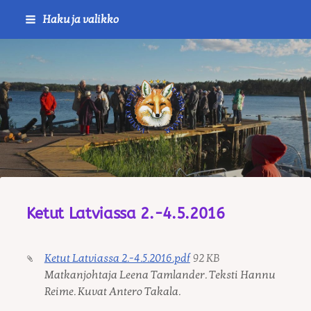
Siirry
Haku ja valikko
sivun
sisältöön
Journalistiliitto / RTTL/ Vanha
Ketut Latviassa 2.-4.5.2016
Ketut Latviassa 2.-4.5.2016.pdf
92 KB
Matkanjohtaja Leena Tamlander. Teksti Hannu
Reime. Kuvat Antero Takala.