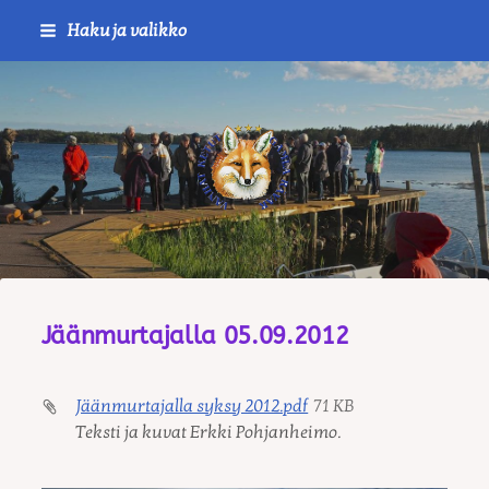
Siirry
Haku ja valikko
sivun
sisältöön
Journalistiliitto / RTTL/ Vanha
Jäänmurtajalla 05.09.2012
Jäänmurtajalla syksy 2012.pdf
71 KB
Teksti ja kuvat Erkki Pohjanheimo.