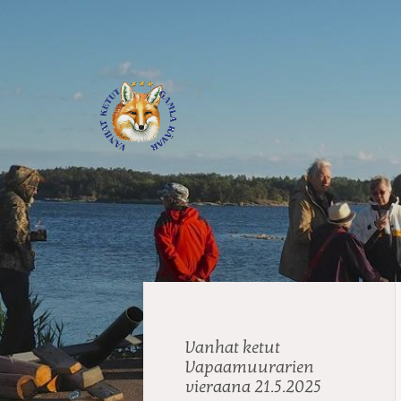
Siirry
sivun
sisältöön
Journalistiliitto / RTTL/ Vanhat
Vanhat ketut
Vapaamuurarien
vieraana 21.5.2025