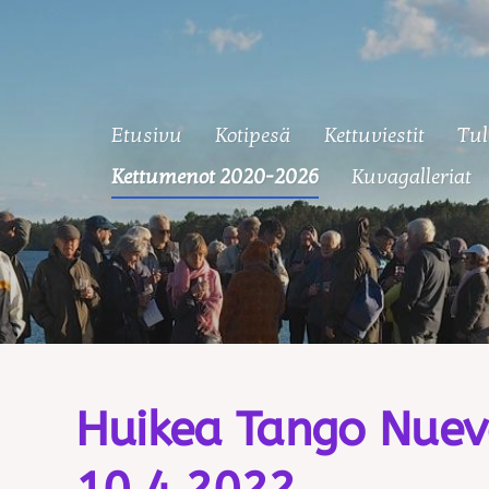
Etusivu
Kotipesä
Kettuviestit
Tul
 Ketut
Kettumenot 2020-2026
Kuvagalleriat
Huikea Tango Nue