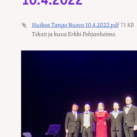
10.4.2022
Huikea Tango Nuevo 10.4.2022.pdf
71 KB
Teksti ja kuva Erkki Pohjanheimo.