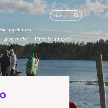
Haku
Hae
evat tapahtumat
Yhteystiedot
Vinkit ja juttupesä
vo