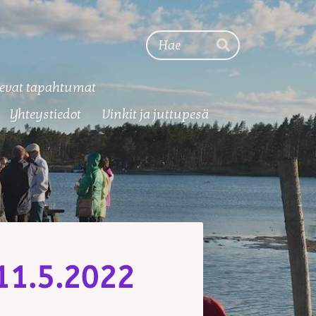
Haku
Hae
evat tapahtumat
Yhteystiedot
Vinkit ja juttupesä
 11.5.2022