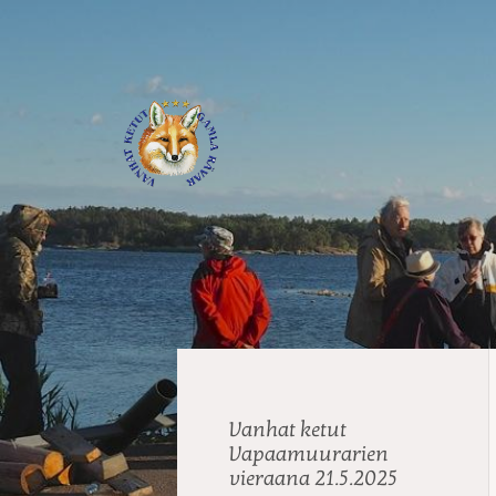
Siirry
sivun
sisältöön
Journalistiliitto / RTTL/ Vanhat
Vanhat ketut
Vapaamuurarien
vieraana 21.5.2025