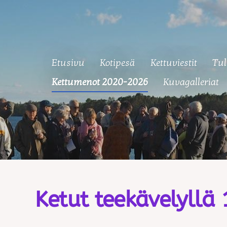
Etusivu
Kotipesä
Kettuviestit
Tul
 Ketut
Kettumenot 2020-2026
Kuvagalleriat
Ketut teekävelyllä