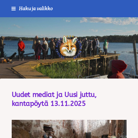
Siirry
Haku ja valikko
sivun
sisältöön
Journalistiliitto / RTTL/ Vanha
Uudet mediat ja Uusi juttu,
kantapöytä 13.11.2025