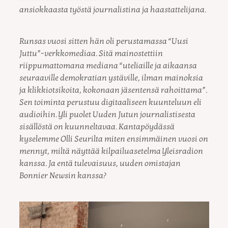
ansiokkaasta työstä journalistina ja haastattelijana.
Runsas vuosi sitten hän oli perustamassa “Uusi
Juttu”-verkkomediaa. Sitä mainostettiin
riippumattomana mediana “uteliaille ja aikaansa
seuraaville demokratian ystäville, ilman mainoksia
ja klikkiotsikoita, kokonaan jäsentensä rahoittama”.
Sen toiminta perustuu digitaaliseen kuunteluun eli
audioihin. Yli puolet Uuden Jutun journalistisesta
sisällöstä on kuunneltavaa. Kantapöydässä
kyselemme Olli Seurilta miten ensimmäinen vuosi on
mennyt, miltä näyttää kilpailuasetelma Yleisradion
kanssa. Ja entä tulevaisuus, uuden omistajan
Bonnier Newsin kanssa?