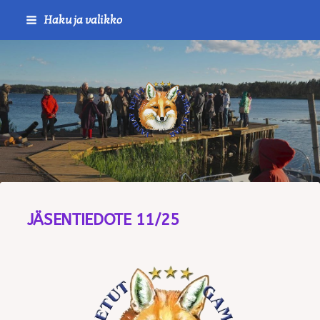
Siirry
Haku ja valikko
sivun
sisältöön
Journalistiliitto / RTTL/ Vanha
JÄSENTIEDOTE 11/25