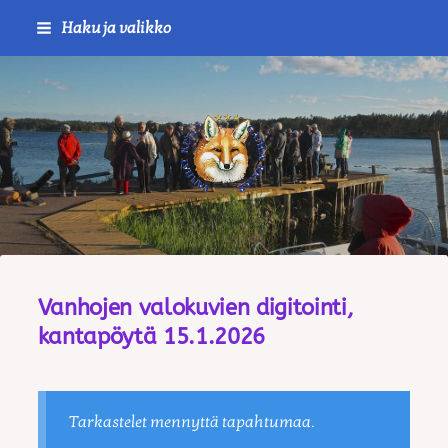
Siirry
Haku ja valikko
sivun
sisältöön
Journalistiliitto / RTTL/ Vanha
Vanhojen valokuvien digitointi,
kantapöytä 15.1.2026
Tarkastelet mennyttä tapahtumaa.