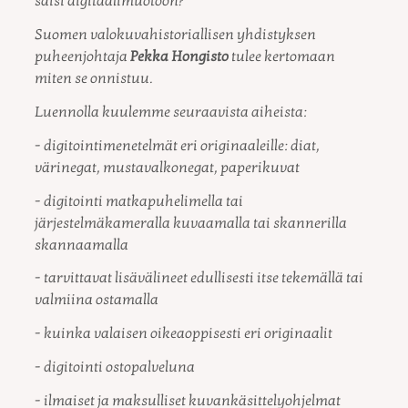
saisi digitaalimuotoon?
Suomen valokuvahistoriallisen yhdistyksen
puheenjohtaja
Pekka Hongisto
tulee kertomaan
miten se onnistuu.
Luennolla kuulemme seuraavista aiheista:
- digitointimenetelmät eri originaaleille: diat,
värinegat, mustavalkonegat, paperikuvat
- digitointi matkapuhelimella tai
järjestelmäkameralla kuvaamalla tai skannerilla
skannaamalla
- tarvittavat lisävälineet edullisesti itse tekemällä tai
valmiina ostamalla
- kuinka valaisen oikeaoppisesti eri originaalit
- digitointi ostopalveluna
- ilmaiset ja maksulliset kuvankäsittelyohjelmat