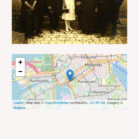
+
−
Leaflet
| Map data ©
OpenStreetMap
contributors,
CC-BY-SA
, Imagery ©
Mapbox