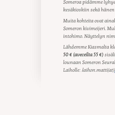
Someroa pidämme lyhyen
kesäkioskiin sekä hänen 
Muita kohteita ovat ain
Someron kivimeijeri. Muka
intohimo. Näyttelyn nim
Lähdemme Kiasmalta klo
50 € (aveceilta 55 €)
sisäl
lounaan Someron Seura
Laiholle:
laihon.matti(at)