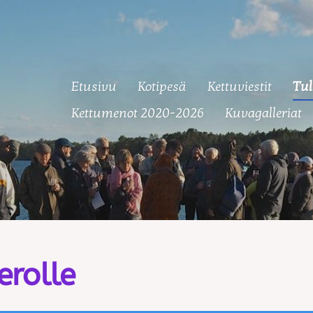
Etusivu
Kotipesä
Kettuviestit
Tul
 Ketut
Kettumenot 2020-2026
Kuvagalleriat
erolle