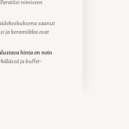
Paratiisi nimiseen
 taidekeskuksena saanut
asi ja keramiikka ovat
alustava hinta on noin
kälässä ja buffet-