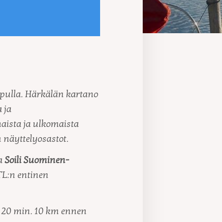
opulla. Härkälän kartano
 ja
aista ja ulkomaista
n näyttelyosastot.
a
Soili Suominen-
TL:n entinen
h 20 min. 10 km ennen