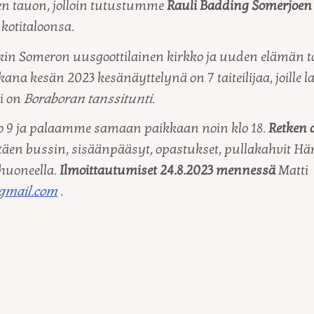
 tauon, jolloin tutustumme
Rauli Badding Somerjoen
kotitaloonsa.
akin Someron uusgoottilainen kirkko ja uuden elämän
na kesän 2023 kesänäyttelynä on 7 taiteilijaa, joille l
i on
Boraboran tanssitunti
.
 9 ja palaamme samaan paikkaan noin klo 18.
Retken 
täen bussin, sisäänpääsyt, opastukset, pullakahvit Här
huoneella.
Ilmoittautumiset 24.8.2023 mennessä
Matti
gmail.com
.