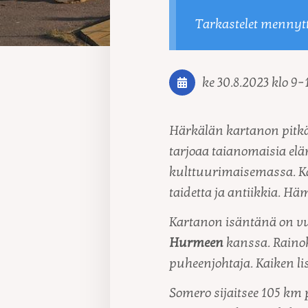
Tarkastelet mennyt
ke 30.8.2023
klo 9
–
Härkälän kartanon pitkä
tarjoaa taianomaisia elä
kulttuurimaisemassa. Ka
taidetta ja antiikkia. Hä
Kartanon isäntänä on v
Hurmeen
kanssa. Rainoh
puheenjohtaja. Kaiken li
Somero sijaitsee 105 km