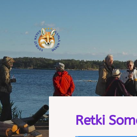
Siirry
sivun
sisältöön
Journalistiliitto / RTTL/ Vanhat
Retki Som