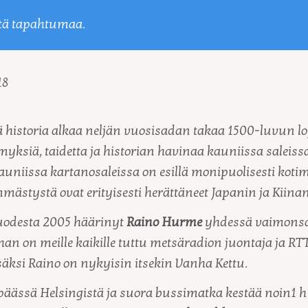
tä tapahtumaa.
18
 historia alkaa neljän vuosisadan takaa 1500-luvun l
myksiä, taidetta ja historian havinaa kauniissa saleissa
uniissa kartanosaleissa on esillä monipuolisesti kotim
mmästystä ovat erityisesti herättäneet Japanin ja Kiina
uodesta 2005 häärinyt
Raino Hurme
yhdessä vaimons
an on meille kaikille tuttu metsäradion juontaja ja RT
säksi Raino on nykyisin itsekin Vanha Kettu.
 päässä Helsingistä ja suora bussimatka kestää noin1 