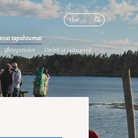
Haku
Hae
evat tapahtumat
Yhteystiedot
Vinkit ja juttupesä