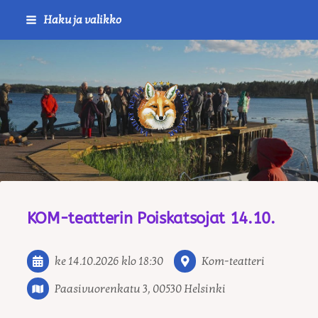
Siirry
Haku ja valikko
sivun
sisältöön
Journalistiliitto / RTTL/ Vanha
KOM-teatterin Poiskatsojat 14.10.
ke 14.10.2026
klo 18:30
Kom-teatteri
Paasivuorenkatu 3, 00530 Helsinki