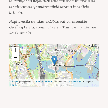
taustatyöhön nojautuen tehdään monimutkaisista
tapahtumista ymmärrettäviä farssin ja satiirin
keinoin.
Näyttämöllä nähdään KOM:n vahva ensemble
Geoffrey Erista, Tommi Eronen, Tuuli Paju ja Hanna
Raiskinmäki.
+
−
Leaflet
| Map data ©
OpenStreetMap
contributors,
CC-BY-SA
, Imagery ©
Mapbox