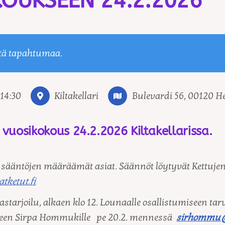
OUKSEEN 24.2.2026
tä tapahtumaa.
14:30
Kiltakellari
Bulevardi 56, 00120 He
vuosikokous 24.2.2026 Kiltakellarissa.
 sääntöjen määräämät asiat. Säännöt löytyvät Kettuje
ketut.fi
tarjoilu, alkaen klo 12. Lounaalle osallistumiseen ta
teen Sirpa Hommukille pe 20.2. mennessä
sirhommu