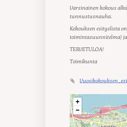
Varsinainen kokous alka
tunnustusnauha.
Kokouksen esityslista on 
toimintasuunnitelma) ja
TERVETULOA!
Toimikunta
Vuosikokouksen_esi
+
−