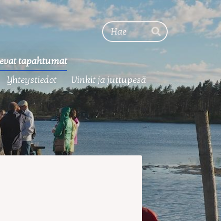
Haku
Hae
evat tapahtumat
Yhteystiedot
Vinkit ja juttupesä