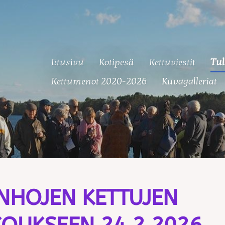
Etusivu
Kotipesä
Kettuviestit
Tul
 Ketut
Kettumenot 2020-2026
Kuvagalleriat
NHOJEN KETTUJEN