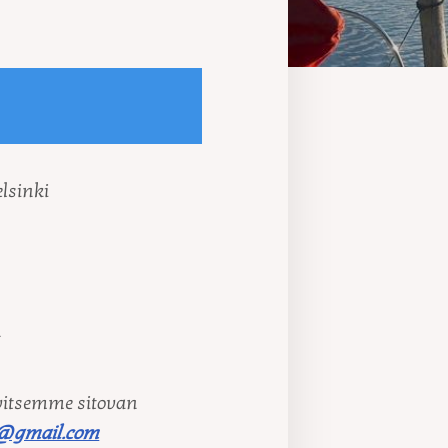
lsinki
n
rvitsemme sitovan
@gmail.com