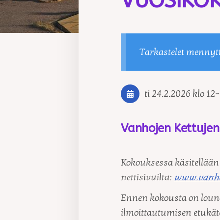
VUOSIKOK
Tarkastelet mennyt
ti 24.2.2026
klo 12
–
Vanhojen Kettujen 
Kokouksessa käsitellään
nettisivuilta:
www.vanhat
Ennen kokousta on lounas
ilmoittautumisen etukä