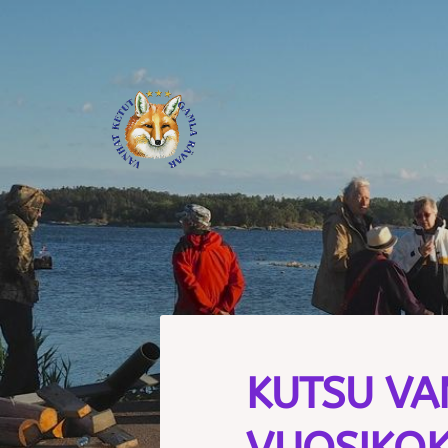
Siirry
sivun
sisältöön
Journalistiliitto / RTTL/ Vanhat
KUTSU VA